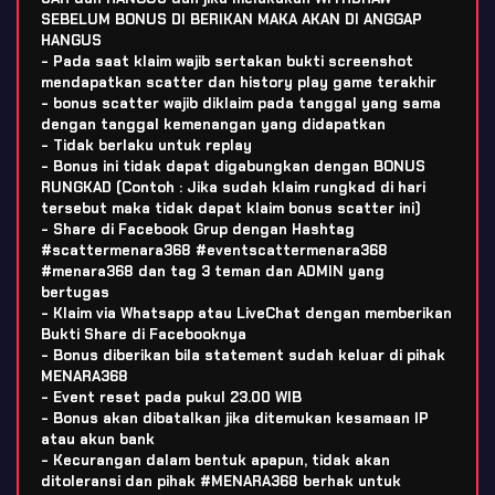
SEBELUM BONUS DI BERIKAN MAKA AKAN DI ANGGAP
HANGUS
- Pada saat klaim wajib sertakan bukti screenshot
mendapatkan scatter dan history play game terakhir
- bonus scatter wajib diklaim pada tanggal yang sama
dengan tanggal kemenangan yang didapatkan
- Tidak berlaku untuk replay
- Bonus ini tidak dapat digabungkan dengan BONUS
RUNGKAD (Contoh : Jika sudah klaim rungkad di hari
tersebut maka tidak dapat klaim bonus scatter ini)
- Share di Facebook Grup dengan Hashtag
#scattermenara368 #eventscattermenara368
#menara368 dan tag 3 teman dan ADMIN yang
bertugas
- Klaim via Whatsapp atau LiveChat dengan memberikan
Bukti Share di Facebooknya
- Bonus diberikan bila statement sudah keluar di pihak
MENARA368
- Event reset pada pukul 23.00 WIB
- Bonus akan dibatalkan jika ditemukan kesamaan IP
atau akun bank
- Kecurangan dalam bentuk apapun, tidak akan
ditoleransi dan pihak #MENARA368 berhak untuk