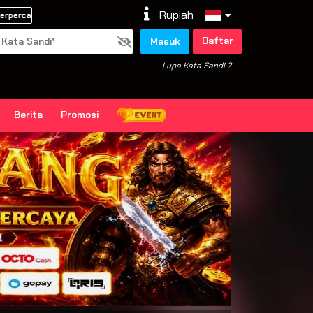
Rupiah
roses cepat tanpa ribet, Pastikan untuk mengecek BANK TUJUAN sebelum kir
Daftar
Masuk
Lupa Kata Sandi ?
Berita
Promosi