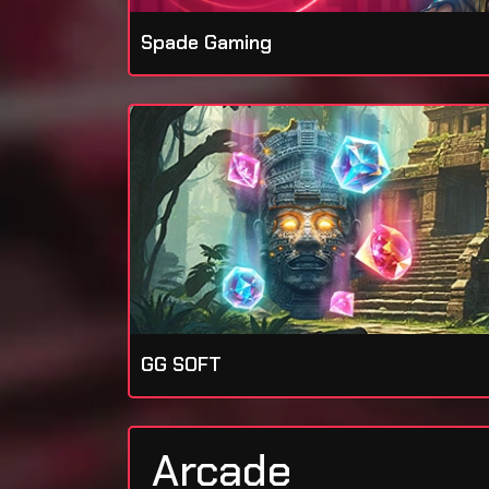
Spade Gaming
GG SOFT
Arcade