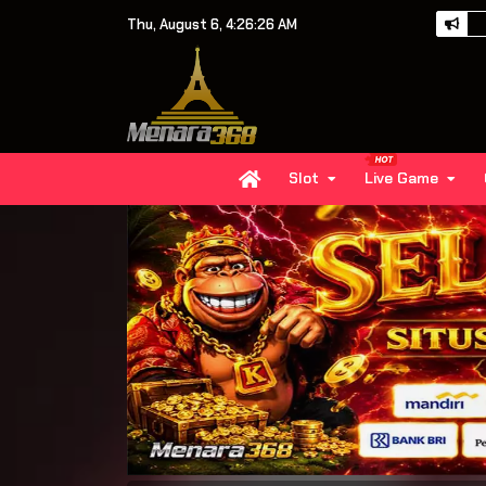
Thu, August 6, 4:26:29 AM
Slot
Live Game