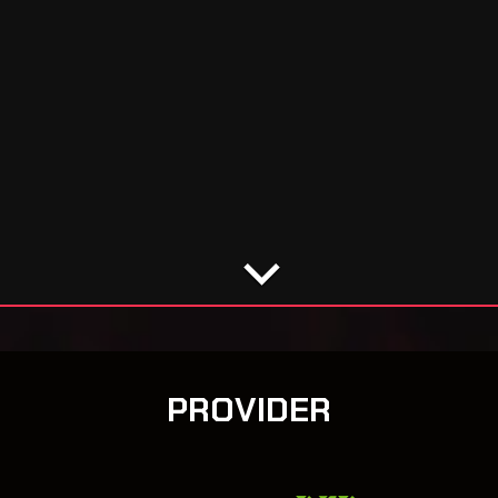
PROVIDER