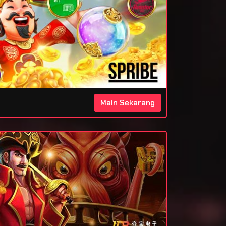
Main Sekarang