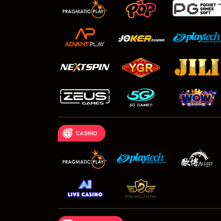
CASINO