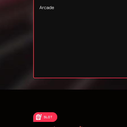
Arcade
SLOT